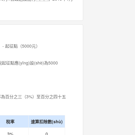
- 起征點（5000元）
(yīng)設(shè)為5000
率為百分之三（3%）至百分之四十五
稅率
速算扣除數(shù)
3%
0