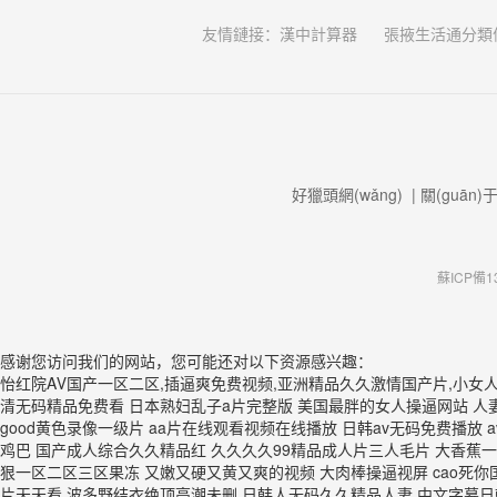
友情鏈接：
漢中計算器
張掖生活通分類
好獵頭網(wǎng)
|
關(guān)
蘇ICP備13
感谢您访问我们的网站，您可能还对以下资源感兴趣：
怡红院AⅤ国产一区二区,插逼爽免费视频,亚洲精品久久激情国产片,小女