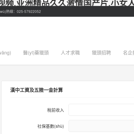
视频,亚洲精品久久激情国产片,小女
)熱線：025-57922052
ǎng)
醫(yī)藥獵頭
人才求職
獵頭招聘
名企
漢中工資及五險一金計算
稅前收入
社保基數(shù)