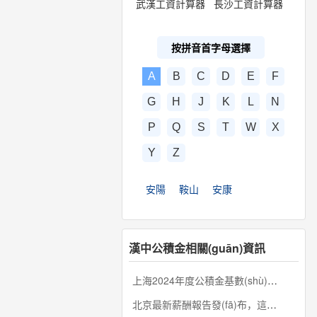
武漢工資計算器
長沙工資計算器
按拼音首字母選擇
A
B
C
D
E
F
G
H
J
K
L
N
P
Q
S
T
W
X
Y
Z
安陽
鞍山
安康
漢中公積金相關(guān)資訊
上海2024年度公積金基數(shù)調(diào)整...
北京最新薪酬報告發(fā)布，這些行業(yè)...