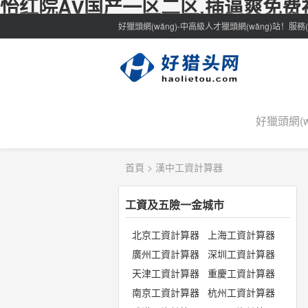
怡红院AⅤ国产一区二区,插逼爽免费
好獵頭網(wǎng)-中高級人才獵頭網(wǎng)站！服務(wù
好獵頭網(w
首頁
>
漢中工資計算器
工資及五險一金城市
北京工資計算器
上海工資計算器
廣州工資計算器
深圳工資計算器
天津工資計算器
重慶工資計算器
南京工資計算器
杭州工資計算器