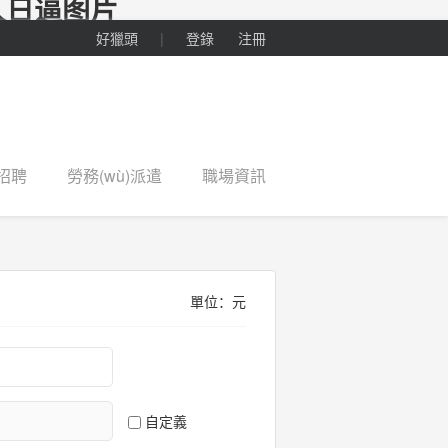
人日逼图片
好獵頭
|
登錄
注冊
招聘
勞務(wù)派遣
職場資訊
單位：元
自定義