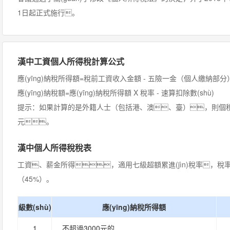
1日起正式施行。
漢中工資個人所得稅計算公式
應(yīng)納稅所得額=稅前工資收入金額 - 五險一金（個人繳納部分）
應(yīng)納稅額=應(yīng)納稅所得額 X 稅率 - 速算扣除數(shù)
提示：如果計算的是外籍人士（包括港、澳、臺），則個稅起征點應
元。
漢中個人所得稅稅表
工資、薪金所得，適用七級超額累進(jìn)稅率，稅
（45%）。
級數(shù)
應(yīng)納稅所得額
1
不超過3000元的