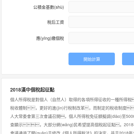
公積金基數(shù)
稅后工資
應(yīng)繳個稅
開始計算
2018漢中個稅起征點
個人所得稅是對個人（自然人）取得的各項所得征收的一種所得稅
稅收體制，更好的進(jìn)行稅制改革，而制定的稅收制度
人大常委會第三次會議召開，個人所得稅免征額擬調(diào)至5000元
查顯示，大部分網(wǎng)民希望提高個稅起征點。201
會議通過了關(guān)于修改《個人所得稅法》的決定，并于2018年