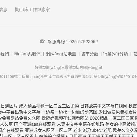
信息
機(jī)床工作燈廠家
客服專線：025-57922052
于我們
|
聯(lián)系我們
|
網(wǎng)站地圖
|
城市分類
|
行業(yè)分類
|
職
好獵頭網(wǎng)只做獵頭招聘網(wǎng)站
011106號-1
版權(quán)所有 南京瑞秀人力資源有限公司
蘇公網(wǎng)安備3201040
人日逼图片
成人精品视频一区二区三区尤物 日韩欧美中文字幕在线网 秋霞日韩久久理论电影网 黑人大吊啪啪啪 gogogo日本免费观看电视 曰韩高清无码精品免费看 日本熟妇乱子a片完整版 美国最胖的女人操逼网站 人妻中字幕出轨中文字幕 一边亲一边摸一边桶的动态图 少妇做爰免费视看片 东北少妇大叫高潮xxxⅹ小说 日韩精品熟妇一区二区三区 久久综合九色 good黄色录像一级片 aa片在线观看视频在线播放 日韩av无码免费播放 av免费网站免费久久网 操婷婷视频在线观看网站 2020精品一区二区三区 欧美xxxxx高潮喷水麻豆 欧美日韩在线日韩欧美在线 美女用逼疯狂的干大鸡巴 国产成人综合久久精品红 久久久久99精品成人片三人毛片 大香蕉一人久草 国产亚洲aaa在线观看 人妻中文字字幕在线乱码 美女的小骚被操出水网站 花房姑娘8电视剧免费观看 国产精品青草久久久久福利 色噜噜狠狠一区二区三区果冻 又嫩又硬又黄又爽的视频 大肉棒操逼视屏 cao死你国产在线观看 亚洲成女人图区一区二区 老少交玩tube少老配 欧美久久久精品一区二区 天天操天天射天天干天天 765449,草草影院 成人免费a级毛片天天看 波多野结衣绝顶高潮未删 日韩人无码久久精品人妻 中文字幕日韩一区二区三区不卡 婷婷综合缴情五月伊亚洲 天天操天天射天天干天天 老熟妇高潮一区二区三区 成人你懂的在线免费观看 嗯嗯啊太大太粗嗯嗯视频 青青青国产精美在线观看 国产精品乱码一区二区三区 中文字幕伦一区二区三区 草草福利视频在线免费观看 操欧美肥胖老逼 无码免费一区二区三区免费播放 免费看白虎美女操逼软件 欧美老熟妇乱xxxxx 韩国十八禁一区二区三区 黄色av成人生活免费观看 欧美 日韩 亚洲 av 久久er99热精品一区二区 在线不卡的在线综合电影 segui88久久综合 精品国产一区二区三区久 为什么放进去女的就老实了 国产精品成人又粗又长又爽 波多野吉衣AⅤ无码一区 欧美日韩大肥逼 看男人下面插入女生下面 曰本女人与狗牲ZOZO 日韩毛片免费日韩免费毛片 日韩人妻一区二区三区av 亚洲精品三区 精品国产精品国产99网站 国产美女视频黄是免费的 亚洲成av人片在线观看无 国模吧无码一区二区三区 最新国产三级片在线播放 日本三级黄国产 鸡鸡捅鸡鸡网站 国外电影一个女孩爱唱歌 大香蕉在线视频在线观看 亚洲成av人片天堂久久 无码人妻一区二区三区免费视频 国产精品久久香蕉国产线 边吃奶边添下面好爽 综合激情网一区二区三区 日韩人无码久久精品人妻 WWW黄色大黑屌Con 女人扒开屁股桶爽30分钟 尤物爆乳av导航 亚洲成人影院av在线播放 动态视频试看120分钟 久久国产成人午夜av影院 女生扒开尿口让男生桶爽 亚洲熟女乱综合一区二区 免费视频一区二区九九理论 精品国产亚洲第一区二区三区 大肉大捧一进一出好爽视频 国产日韩欧美一区二区东京热 av无码岛国免费动作片 在教室被同桌cao到爽 97资源网总站人人超碰 亚洲精华国产精华精华液网站 欧美精品免费久久久久久 一本高清欧美一区二区三区 操女生免费网站有限公司 亚洲AV成人影视综合网 久久噜国产精品拍拍拍拍 欧美亚洲三级片 亚洲电影日韩系列中文字幕 亚洲伦理偷拍欧美另类色图 肏 少 妇 屄 在 线 日本精品一区二区三区四区 成人国产精品网站在线看 一级黄色夫妻性生活片子 国产亚洲无遮挡美女视频 男女高潮又爽又黄又无遮挡 啊啊啊好大好爽啊啊啊啊 国产婷婷色一区二区三区 一级无码少妇AV片在线 天天日天天操天天射夜夜爽 亚洲日本精品一区久久精品 中国男生操美丽御姐鸡巴 国产麻豆成人av色影视 亚洲狠狠婷婷综合久久久久图片 国模杨依粉嫩蝴蝶150p 特黄aaaaaaa片免费视频 白嫩少妇激情无码 黑人和日本人黄大片a级 蜜臀久久精品一区二区三区 成全电影大全免费观看完整版国语 一个男人和一个女人 精品少妇人妻av免费久久洗澡 免费 无码 国产在现看 久久精品国产波多野结衣 亚洲精品成人a在线观看 国产精品亚洲欧美一区麻豆 王者荣耀cos黄站无码 好猛好大好硬好舒服视频 中文字幕第一区二区三区 欧美一区二区三区不卡视频 校花不着寸缕的跪趴在地下视频 中文字幕一区二区人妻 欧洲熟妇色xxxx欧美老妇免费 欧美精品久久男人的天堂 伸进她的短裙里揉捏 国产精品初高害羞小美女 永久免费不卡在线观看黄网站 亚洲av高清在线观看三区 久久九九精品久久久久婷婷 国产一精品一av一免费爽爽 欧美黑人又大又粗xxxxx 国内精品久久久久久久小说 亚洲 欧美 激情 在线 插胖女人逼视频 美国黄色片一区二区三区 日韩欧美国产一区二区粉嫩 在线观看黄色黄色网站骚 大鸡巴操逼视频网址免费 国产精欧美一区二区三区 算你色永久免费视频在线 国产亚洲精品拍拍拍拍拍 黑人furry暴操尻逼 亚洲日韩欧洲乱码av夜夜摸 色婷婷久久久swag精品 在线天堂中文在线资源网 日韩aⅴ无码大片无码片 人妻在线日韩免费视频 精品精品国产自在97香蕉 秋霞午夜无码鲁丝片午夜 欧美怡春院一区二区三区 欧美特级aaaaa黄片 欧美日韩精品suv人妻 亚洲一级 片内射视正片 亚洲中文字幕一区二区乱码 欧洲美熟女乱又伦av影片 国产精品无码毛片久久久 久久久久久精品免费ss 亚洲午夜精品久久久久久app 中文字幕人妻丝袜成熟九色 日本高清不卡a免费网站 国内精品久久久久香蕉。 用玉器养大的公主 无码av天堂一区二区三区 丁香花高清在线观看完整版电影 综合欧美一区不卡中文字幕 欧美丰满熟妇xxxx 久SE精品一区二区三区 人妻少妇被粗大爽9797pw 色噜噜狠狠色综合成人网 大学生A级毛片免费视频 鸡巴插进逼逼里视频软件 日本护士毛茸茸高潮 亚洲 欧美 变态 另类 综合 久久久久亚洲精品国产粉嫩 我和亲妺妺乱的性视频 男女亲亲鸡吧大盲人直播 欧美性大战久久久久久久 久久99这里精品8国产 山村爆操偷偷操91av 女人被男人吃奶到高潮 av无码爽黑人 成人精品高清视频在线观看 艳妇臀荡乳欲伦交换h 黄色小视频网站 美女扒开大腿流白浆动漫 av老司机亚洲一区二区 男人女人爽好猛好痛视频 轻点操我太痛了操逼网址 男人的天堂好色在线观看 国产69久久精品成人看 一区二区日本影院在线观看 √天堂中文官网8在线 欧美后入式黄片 国产h视频在线观看高清 中文无码伦AV中文字幕 玩弄人妻少妇500系列视频 日韩精品一区二区三区色欲av 亚洲熟女综合一区二区三区 日本 人妻 三级 在线 黄频视频大全免费的国产 国产69精品久久久久人妻刘玥 国产午夜福利片 美女少妇全过程你懂的久久 黑黑丝美女被大吊艹高潮 久久精品国产一区二区三区 麻豆亚洲女人一区二区三区 欧美成人精品3d动漫h 最近中文字幕mv在线高清 最新的zoom动物马 亚洲孕天码区二区三区久久 动漫大鸡吧成人在线观看 免费看欧美日韩特级黄片 67194人成免费无码 男人日女人高清 国产成人第一页在线视频 99国产精品永久免费视频 国产国产成人人免费影院 久久久久农村少妇特毛片 91久久久精品国产婷婷 秋霞午夜无码鲁丝片午夜 久久久久精品国产三级蜜奴 日本黄色片软件 午夜精品亚洲日日做天天做 99热国产在线观看播放 无码人妻一区二区三区免费 97资源在线视频免费看 玩弄丰满少妇xxxxx 日韩一区二区精品美女电影 美女被操高潮了 亚洲午夜福利在线观看 人人妻人人澡人人爽欧美一区 99久久婷婷国产综合精品 妈妈你真棒插曲免费看 日本午夜精品视频在线观看 亚洲精品乱码久久久久久蜜桃 大J8又粗又硬又大又爽 一级女性全黄久久片免费 中国国产高清免费AV片 女人小穴全裸性爱免费看 亚洲va在线∨a天堂va欧美va xxxxx性bbbbb欧美 国产草草影院ccyycom 不要好爽快点日 四虎成人精品在永久免费 无码人妻精品一区二区三区东京热 ♀美女吃大 j 国产三级精品三级在线专1 草逼逼逼逼逼逼 久久午夜无码鲁丝片 人妻 校园 激情 另类 夜夜嗨av一区二区三区 国产成人免费ā片在线观看 亚洲码国产精品高潮在线 日逼网站?。,。?。。 亚洲成av人片在线播放 亚洲人成网人成电影网站 黑丝大胸美女被爆操视频 亲近怀孕乱子伦免费视频 我要看中国高清大屌操逼 91超碰caoporn caopom免费公开视频 成人依依网站亚洲综合久 亚洲午夜精品一区二区 中国东北熟女毛绒绒电影 大桥久未无码吹潮在线观看 石原莉奈日韩一区二区三区 高清特黄a大片在线观看 97精品国产一区二区三区 亚洲成女人图区一区二区 不卡一区二区三区av电影 gogogo高清在线日本 51吃瓜今日吃瓜APP 99综合之综合久久伊人 国产精品无码专区综合网 aaaa露出偷拍视频网址 尿液颜色像红茶色怎么回事 成全在线观看免费完整版下载 夜夜躁狠狠躁日日躁视频 久久人人爽人人爽人人av 亚洲精品成人a在线观看 风韵多水的老熟妇广场舞 大鸡巴插水蜜桃 国产成人午夜高潮毛片 青娱乐91论坛 国产伦精区二区三区视频 国产精品污www一区二区三区 国产xxx农村乱另类 国产性猛交╳xxx乱大交 少妇被大鸡巴插 在线看免费无码a片视频 91精品婷婷国产综合久久 1—36集电视剧免费观看36集 性奴公司之调教晶晶小说 亚洲国产精品高清线久久 大jb艹我的逼 尤物视频网站 五月天激情免费无码视频 鸡鸡艹逼逼黑丝袜艹逼逼 哪些网站看黄色性爱视频 搞屄视频免费看 老熟妇高潮一区二区三区 色呦呦视频在线观看视频 阴道插免费视频 国产污不卡视频在线播放 少妇激情出轨100篇 破了亲妺妺的处免费视频国产 成人黄色大片在线免费观看 他把舌头伸进我两腿之间 国产 浪潮AV性色四虎 久久久久久精品无码专区 国产成人a亚洲精v品无码 一本大道一卡2卡三卡4 欧美成人精品videos 国产三级自拍视频在线观看 高清好看的欧美情头单人 丰满少妇久久久久久久久 亚洲另类激情综合偷自拍图 一本au道高清 欧美精品色婷婷五月综合 午夜福利在线观看亚洲一区 欧洲成本人在线观看免费 人人妻人人澡人人爽精品欧美 日韩aⅴ无码大片无码片 国产一区二区三区高潮爽 丰满少妇被猛男猛烈进入久久 美女bb插在jj上流水 黄色av中文字幕每天更新 日本久久精品黄色三级片 99任你躁在线视频观看 狠狠色噜噜狠狠狠狠97首创麻豆 我在厨房摸岳的乳hd在线观看 亲近怀孕乱子伦免费视频 不卡在线播放一区二区三区 操骚逼爽死了插到哭视频 精品欧美一区二区在线观看 亚洲国产精品第一区第二区 亚洲乱码国产乱码精品精大量 黑丝骚逼女被操 男生操女生的屄视频下载 哥哥的女人完整版在线观看 美女扣逼自慰的黄色网站 大地中文资源6 操逼逼逼逼逼逼逼逼逼逼 在线观看国产精品冒白浆 国产精品免费一区二区三区四区 在线观看午夜福利院视频 日韩av精品一区二区三区 一本一道精品欧美中文字幕 影音先锋人妻啪啪av资源网站 久久精品免视着国产成人 成人国产精品一区二区香蕉 久久久久久久久久久久久6 欧美成人小视频 亚洲一区二区国产精品视频 玩弄放荡人妻一区二区三 午夜av福利一区二区三区 无码国产伦一区二区三区视频 免费v片在线观看品善网 欧美性大战xxxxx久久久 免费无挡无摭十八禁视频 少妇久久久久久久久电影 亚洲综合电影小说图片区 天干天干天啪啪夜爽爽av 极品少妇的粉嫩小泬小说 中字无码av