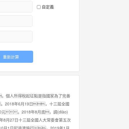
自定義
重新計算
。個人所得稅起征點是指國家為了完善
。2018年6月19日，十三屆全國
。2018年8月底，調(diào)
8年8月27日十三屆全國人大常委會第五次
10月1日起過渡施行，2019年1月