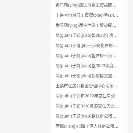
騰訊應(yīng)屆生泄露工資被開除，同事...
十余省份最低工資標(biāo)準(zhǔn)上漲，誰將...
騰訊應(yīng)屆生泄露工資被開除，同事...
關(guān)于調(diào)整2022年度住房公積金...
關(guān)于進(jìn)一步簡化住房公積金業(yè)務(wù)辦...
關(guān)于調(diào)整住房公積金最高貸款額度...
關(guān)于調(diào)整2022年度住房公積金...
關(guān)于應(yīng)對疫情實施企業(yè)住房公積金...
上饒市住房公積金管理中心關(guān)于調(diào)...
關(guān)于公布2022年度住房公積金...
關(guān)于認(rèn)真落實住房公積金階段性支...
關(guān)于調(diào)整住房公積金部分政策的通...
萍鄉(xiāng)市職工個人住房公積金貸款實...