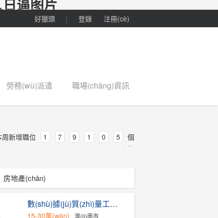
人日逼图片
好獵頭
|
登錄
注冊(cè)
勞務(wù)派遣
職場(chǎng)資訊
本周新增職位
1
7
9
1
0
5
個
(gè)
房地產(chǎn)
數(shù)據(jù)質(zhì)量工程師
15-30萬(wàn)
濟(jì)南市