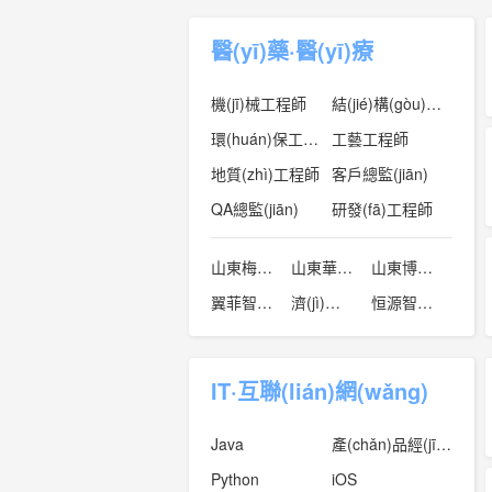
醫(yī)藥·醫(yī)療
機(jī)械工程師
結(jié)構(gòu)設(shè)計(jì)
環(huán)保工程師
工藝工程師
地質(zhì)工程師
客戶總監(jiān)
QA總監(jiān)
研發(fā)工程師
山東梅格彤天電氣有限公司
山東華寧電伴熱科技有限公司
山東博遠(yuǎn)視訊信息技術(shù)有限公司
翼菲智能科技
濟(jì)南科德智能科技有限公司
恒源智能科技（山東）有限公司
IT·互聯(lián)網(wǎng)
Java
產(chǎn)品經(jīng)理
Python
iOS