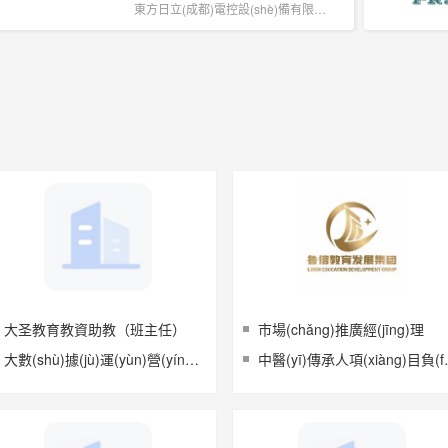
東方日立(成都)電控設(shè)備有限公...
大圣教育教資助教（班主任）
市場(chǎng)推廣經(jīng)理
大數(shù)據(jù)運(yùn)營(yíng)班主任
中醫(yī)傳承