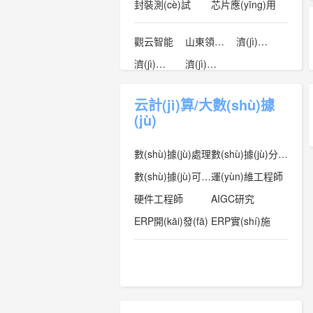
封裝測(cè)試
芯片應(yīng)用
觀云智能
山東領(lǐng)能電子科技有限公司
濟(jì)南軟銀電子產(chǎn)品有限公司
濟(jì)南中維世紀(jì)科技有限公司
濟(jì)南若臨視訊技術(shù)有限公司
云計(jì)算/大數(shù)據
(jù)
數(shù)據(jù)處理
數(shù)據(jù)分析師
數(shù)據(jù)可視化
運(yùn)維工程師
硬件工程師
AIGC研究
ERP開(kāi)發(fā)
ERP實(shí)施