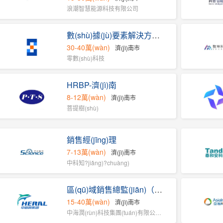
浪潮智慧能源科技有限公司
數(shù)據(jù)要素解決方案專家（山東）
30-40萬(wàn)
濟(jì)南市
零數(shù)科技
HRBP-濟(jì)南
8-12萬(wàn)
濟(jì)南市
菩提樹(shù)
銷售經(jīng)理
7-13萬(wàn)
濟(jì)南市
中科知?jiǎng)?chuàng)
區(qū)域銷售總監(jiān)（煤炭行業(yè)）
15-40萬(wàn)
濟(jì)南市
中海潤(rùn)科技集團(tuán)有限公司技術(shù)研發(fā)...