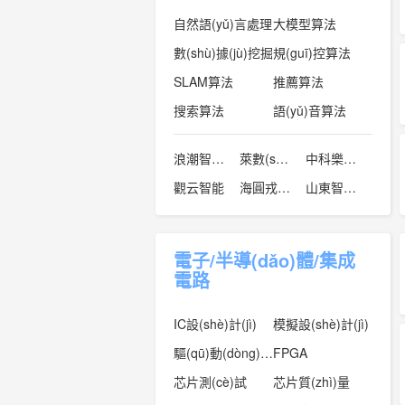
自然語(yǔ)言處理
大模型算法
數(shù)據(jù)挖掘
規(guī)控算法
SLAM算法
推薦算法
搜索算法
語(yǔ)音算法
浪潮智慧能源科技有限公司
萊數(shù)信息科技
中科樂(lè)聽(tīng)
觀云智能
海圓戎創(chuàng)
山東智驅(qū)力人工智能科技有限公司
電子/半導(dǎo)體/集成
電路
IC設(shè)計(jì)
模擬設(shè)計(jì)
驅(qū)動(dòng)設(shè)計(jì)
FPGA
芯片測(cè)試
芯片質(zhì)量