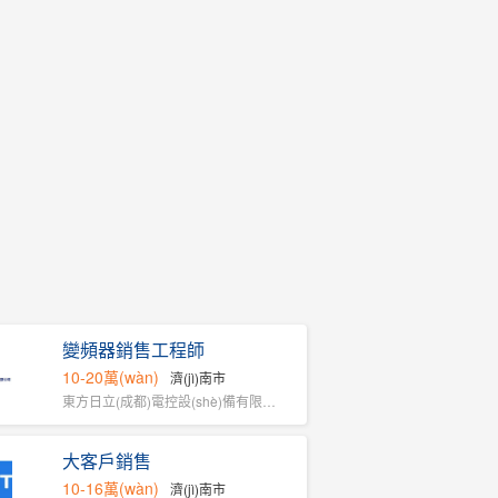
變頻器銷售工程師
10-20萬(wàn)
濟(jì)南市
東方日立(成都)電控設(shè)備有限公...
大客戶銷售
10-16萬(wàn)
濟(jì)南市