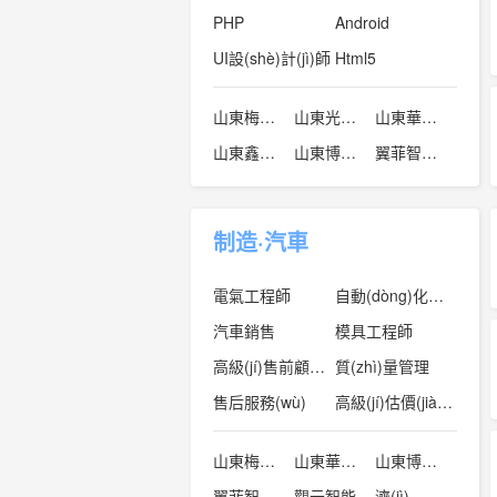
PHP
Android
UI設(shè)計(jì)師
Html5
山東梅格彤天電氣有限公司
山東光極互娛網(wǎng)絡(luò)科技有限公司
山東華寧電伴熱科技有限公司
山東鑫博瑞企業(yè)管理咨詢有限公司
山東博遠(yuǎn)視訊信息技術(shù)有限公司
翼菲智能科技
制造·汽車
電氣工程師
自動(dòng)化工程師
汽車銷售
模具工程師
高級(jí)售前顧問(wèn)
質(zhì)量管理
售后服務(wù)
高級(jí)估價(jià)師
山東梅格彤天電氣有限公司
山東華寧電伴熱科技有限公司
山東博遠(yuǎn)視訊信息技術(shù)有限公司
翼菲智能科技
觀云智能
濟(jì)南科德智能科技有限公司